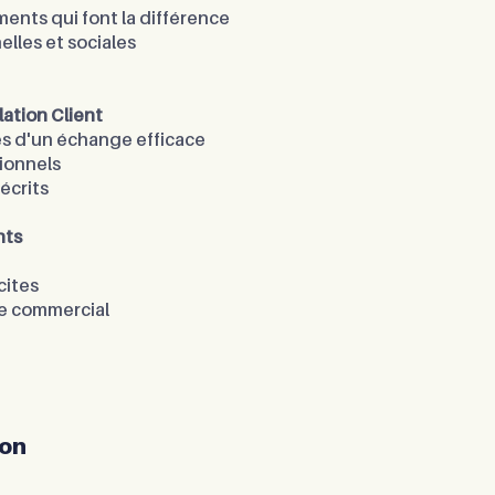
nts qui font la différence
les et sociales
lation Client
es d'un échange efficace
ionnels
 écrits
nts
cites
ice commercial
ion