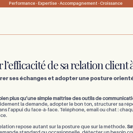
Performance · Expertise · Accompagnement · Croissance
 pro
Méthode 4Colors
Blog
l’efficacité de sa relation client
rer ses échanges et adopter une posture orienté
e bien plus qu’une simple maîtrise des outils de communicat
dement la demande, adopter le bon ton, structurer sa répon
sans l’appui du face-à-face. Téléphone, email ou chat : cha
nce.
relation repose autant sur la posture que sur la méthode.
Sa
 demande standard ou occasionnelle, détecter un besoin com