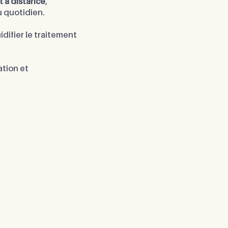
t à distance
,
u quotidien.
luidifier le traitement
ation et