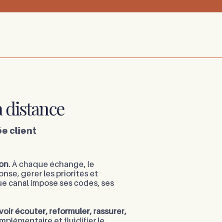
05 47 74 14 07
-
Nous contacter
Prendre rendez-vous
 à distance
e client
ion
. À chaque échange, le
se, gérer les priorités et
que canal impose ses codes, ses
voir écouter, reformuler, rassurer,
plémentaire et fluidifier le