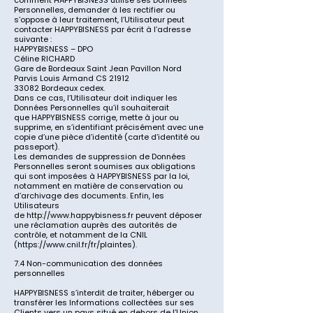
comment
HAPPYBISNESS
utilise ses Données
Personnelles, demander à les rectifier ou
s’oppose à leur traitement, l’Utilisateur peut
contacter
HAPPYBISNESS
par écrit à l’adresse
suivante :
HAPPYBISNESS – DPO
Céline RICHARD
Gare de Bordeaux Saint Jean Pavillon Nord
Parvis Louis Armand CS 21912
33082 Bordeaux cedex.
Dans ce cas, l’Utilisateur doit indiquer les
Données Personnelles qu’il souhaiterait
que
HAPPYBISNESS
corrige, mette à jour ou
supprime, en s’identifiant précisément avec une
copie d’une pièce d’identité (carte d’identité ou
passeport).
Les demandes de suppression de Données
Personnelles seront soumises aux obligations
qui sont imposées à
HAPPYBISNESS
par la loi,
notamment en matière de conservation ou
d’archivage des documents. Enfin, les
Utilisateurs
de
http://www.happybisness.fr
peuvent déposer
une réclamation auprès des autorités de
contrôle, et notamment de la CNIL
(
https://www.cnil.fr/fr/plaintes).
7.4 Non-communication des données
personnelles
HAPPYBISNESS
s’interdit de traiter, héberger ou
transférer les Informations collectées sur ses
Clients vers un pays situé en dehors de l’Union