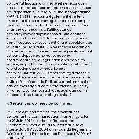
soit de l’utilisation d’un matériel ne répondant
pas aux spécifications indiquées au point 4, soit
de l’apparition d’un bug ou d’une incompatibilité.
HAPPYBISNESS
ne pourra également être tenu
responsable des dommages indirects (tels par
exemple qu’une perte de marché ou perte d’une
chance) consécutifs à l’utilisation du
site
http://www.happybisness.fr
. Des espaces
interactifs (possibilité de poser des questions
dans l’espace contact) sont à la disposition des
utilisateurs.
HAPPYBISNESS
se réserve le droit de
supprimer, sans mise en demeure préalable, tout
contenu déposé dans cet espace qui
contreviendrait à la législation applicable en
France, en particulier aux dispositions relatives à
la protection des données. Le cas
échéant,
HAPPYBISNESS
se réserve également la
possibilité de mettre en cause la responsabilité
civile et/ou pénale de l’utilisateur, notamment en
cas de message à caractère raciste, injurieux,
diffamant, ou pornographique, quel que soit le
support utilisé (texte, photographie …).
7. Gestion des données personnelles.
Le Client est informé des réglementations
concernant la communication marketing, la loi
du 21 Juin 2014 pour la confiance dans
l’Economie Numérique, la Loi Informatique et
Liberté du 06 Août 2004 ainsi que du Règlement
Général sur la Protection des Données (RGPD : n°
2016-679)
.