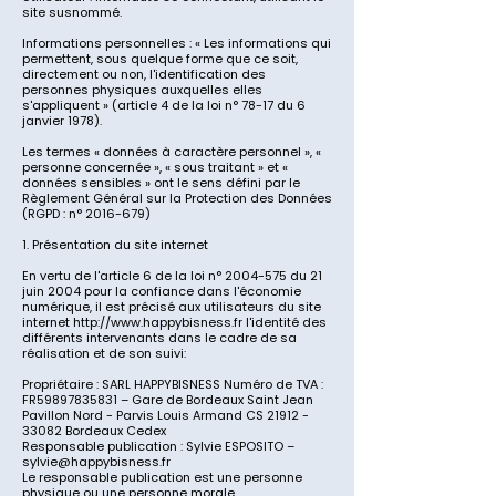
site susnommé.
Informations personnelles : « Les informations qui
permettent, sous quelque forme que ce soit,
directement ou non, l'identification des
personnes physiques auxquelles elles
s'appliquent » (article 4 de la loi n° 78-17 du 6
janvier 1978).
Les termes « données à caractère personnel », «
personne concernée », « sous traitant » et «
données sensibles » ont le sens défini par le
Règlement Général sur la Protection des Données
(RGPD : n°
2016-679)
1. Présentation du site internet
En vertu de l'article 6 de la loi n°
2004-575
du 21
juin 2004 pour la confiance dans l'économie
numérique, il est précisé aux utilisateurs du site
internet
http://www.happybisness.fr
l'identité des
différents intervenants dans le cadre de sa
réalisation et de son suivi:
Propriétaire : SARL HAPPYBISNESS Numéro de TVA :
FR59897835831 – Gare de Bordeaux Saint Jean
Pavillon Nord - Parvis Louis Armand CS
21912 -
33082
Bordeaux Cedex
Responsable publication : Sylvie ESPOSITO –
sylvie@happybisness.fr
Le responsable publication est une personne
physique ou une personne morale.