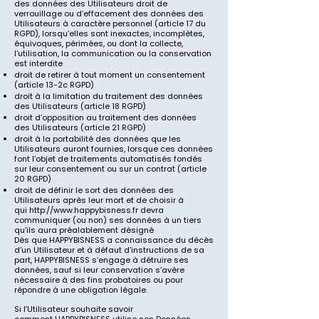
des données des Utilisateurs droit de
verrouillage ou d’effacement des données des
Utilisateurs à caractère personnel (article 17 du
RGPD), lorsqu’elles sont inexactes, incomplètes,
équivoques, périmées, ou dont la collecte,
l'utilisation, la communication ou la conservation
est interdite
droit de retirer à tout moment un consentement
(article 13-2c RGPD)
droit à la limitation du traitement des données
des Utilisateurs (article 18 RGPD)
droit d’opposition au traitement des données
des Utilisateurs (article 21 RGPD)
droit à la portabilité des données que les
Utilisateurs auront fournies, lorsque ces données
font l’objet de traitements automatisés fondés
sur leur consentement ou sur un contrat (article
20 RGPD)
droit de définir le sort des données des
Utilisateurs après leur mort et de choisir à
qui
http://www.happybisness.fr
devra
communiquer (ou non) ses données à un tiers
qu’ils aura préalablement désigné
Dès que
HAPPYBISNESS
a connaissance du décès
d’un Utilisateur et à défaut d’instructions de sa
part,
HAPPYBISNESS
s’engage à détruire ses
données, sauf si leur conservation s’avère
nécessaire à des fins probatoires ou pour
répondre à une obligation légale.
Si l’Utilisateur souhaite savoir