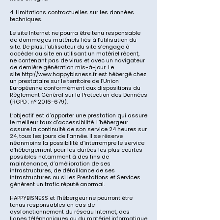
4. Limitations contractuelles sur les données
techniques.
Le site Internet ne pourra être tenu responsable
de dommages matériels liés à l’utilisation du
site. De plus, l’utilisateur du site s’engage à
accéder au site en utilisant un matériel récent,
ne contenant pas de virus et avec un navigateur
de dernière génération mis-à-jour. Le
site
http://www.happybisness.fr
est hébergé chez
un prestataire sur le territoire de l’Union
Européenne conformément aux dispositions du
Règlement Général sur la Protection des Données
(RGPD : n°
2016-679)
.
L’objectif est d’apporter une prestation qui assure
le meilleur taux d’accessibilité. L’hébergeur
assure la continuité de son service 24 heures sur
24, tous les jours de l’année. Il se réserve
néanmoins la possibilité d’interrompre le service
d’hébergement pour les durées les plus courtes
possibles notamment à des fins de
maintenance, d’amélioration de ses
infrastructures, de défaillance de ses
infrastructures ou si les Prestations et Services
génèrent un trafic réputé anormal.
HAPPYBISNESS
et l’hébergeur ne pourront être
tenus responsables en cas de
dysfonctionnement du réseau Internet, des
lignes téléphoniques ou du matériel informatique