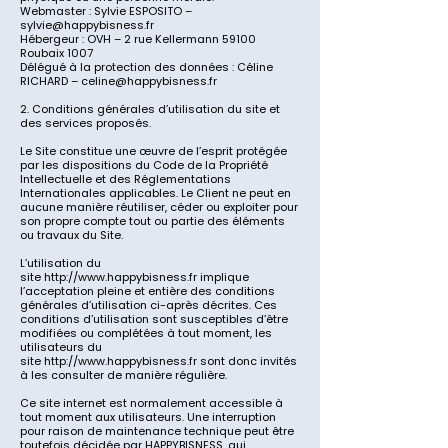
Webmaster : Sylvie ESPOSITO –
sylvie@happybisness.fr
Hébergeur : OVH – 2 rue Kellermann 59100
Roubaix 1007
Délégué à la protection des données : Céline
RICHARD – celine@happybisness.fr
2. Conditions générales d’utilisation du site et
des services proposés.
Le Site constitue une œuvre de l’esprit protégée
par les dispositions du Code de la Propriété
Intellectuelle et des Réglementations
Internationales applicables. Le Client ne peut en
aucune manière réutiliser, céder ou exploiter pour
son propre compte tout ou partie des éléments
ou travaux du Site.
L’utilisation du
site
http://www.happybisness.fr
implique
l’acceptation pleine et entière des conditions
générales d’utilisation ci-après décrites. Ces
conditions d’utilisation sont susceptibles d’être
modifiées ou complétées à tout moment, les
utilisateurs du
site
http://www.happybisness.fr
sont donc invités
à les consulter de manière régulière.
Ce site internet est normalement accessible à
tout moment aux utilisateurs. Une interruption
pour raison de maintenance technique peut être
toutefois décidée par
HAPPYBISNESS
, qui