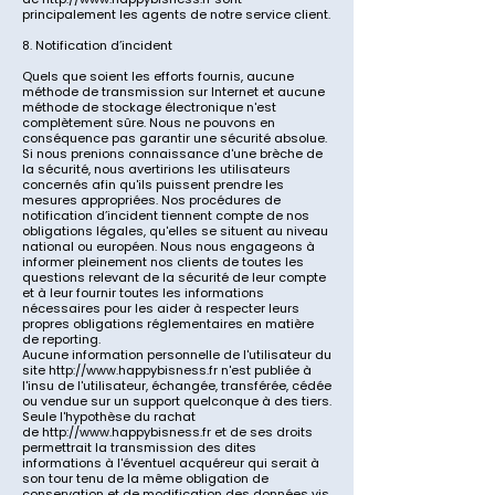
principalement les agents de notre service client.
8. Notification d’incident
Quels que soient les efforts fournis, aucune
méthode de transmission sur Internet et aucune
méthode de stockage électronique n'est
complètement sûre. Nous ne pouvons en
conséquence pas garantir une sécurité absolue.
Si nous prenions connaissance d'une brèche de
la sécurité, nous avertirions les utilisateurs
concernés afin qu'ils puissent prendre les
mesures appropriées. Nos procédures de
notification d’incident tiennent compte de nos
obligations légales, qu'elles se situent au niveau
national ou européen. Nous nous engageons à
informer pleinement nos clients de toutes les
questions relevant de la sécurité de leur compte
et à leur fournir toutes les informations
nécessaires pour les aider à respecter leurs
propres obligations réglementaires en matière
de reporting.
Aucune information personnelle de l'utilisateur du
site
http://www.happybisness.fr
n'est publiée à
l'insu de l'utilisateur, échangée, transférée, cédée
ou vendue sur un support quelconque à des tiers.
Seule l'hypothèse du rachat
de
http://www.happybisness.fr
et de ses droits
permettrait la transmission des dites
informations à l'éventuel acquéreur qui serait à
son tour tenu de la même obligation de
conservation et de modification des données vis