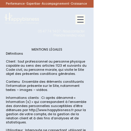
Performance · Expertise · Accompagnement · Croissance
05 47 74 14 07
-
Nous contacter
Prendre rendez-vous
MENTIONS LÉGALES
Définitions
Client : tout professionnel ou personne physique
capable au sens des articles 1123 et suivants du
Code civil, ou personne morale, qui visite le Site
objet des présentes conditions générales.
Contenu : Ensemble des éléments constituants
l’information présente sur le Site, notamment
textes – images – vidéos.
Informations clients : Ci après dénommé «
Information (s) » qui correspondent à l’ensemble
des données personnelles susceptibles d’être
détenues par
http://www.happybisness.fr
pour la
gestion de votre compte, de la gestion de la
relation client et à des fins d’analyses et de
statistiques.
Utilisateur : Internaute se connectant, utilisant le