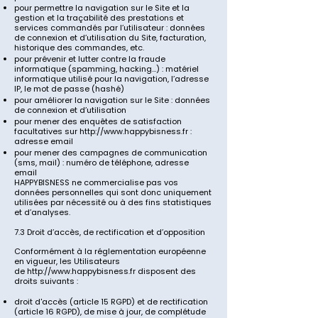
pour permettre la navigation sur le Site et la
gestion et la traçabilité des prestations et
services commandés par l’utilisateur : données
de connexion et d’utilisation du Site, facturation,
historique des commandes, etc.
pour prévenir et lutter contre la fraude
informatique (spamming, hacking…) : matériel
informatique utilisé pour la navigation, l’adresse
IP, le mot de passe (hashé)
pour améliorer la navigation sur le Site : données
de connexion et d’utilisation
pour mener des enquêtes de satisfaction
facultatives sur
http://www.happybisness.fr
:
adresse email
pour mener des campagnes de communication
(sms, mail) : numéro de téléphone, adresse
email
HAPPYBISNESS
ne commercialise pas vos
données personnelles qui sont donc uniquement
utilisées par nécessité ou à des fins statistiques
et d’analyses.
7.3 Droit d’accès, de rectification et d’opposition
Conformément à la réglementation européenne
en vigueur, les Utilisateurs
de
http://www.happybisness.fr
disposent des
droits suivants :
droit d'accès (article 15 RGPD) et de rectification
(article 16 RGPD), de mise à jour, de complétude