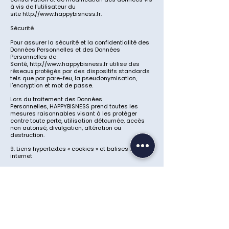
à vis de l'utilisateur du
site
http://www.happybisness.fr
.
Sécurité
Pour assurer la sécurité et la confidentialité des
Données Personnelles et des Données
Personnelles de
Santé,
http://www.happybisness.fr
utilise des
réseaux protégés par des dispositifs standards
tels que par pare-feu, la pseudonymisation,
l’encryption et mot de passe.
Lors du traitement des Données
Personnelles,
HAPPYBISNESS
prend toutes les
mesures raisonnables visant à les protéger
contre toute perte, utilisation détournée, accès
non autorisé, divulgation, altération ou
destruction.
9. Liens hypertextes « cookies » et balises (“tags”)
internet
Le site
http://www.happybisness.fr
contient un
certain nombre de liens hypertextes vers d’autres
sites, mis en place avec l’autorisation
de
HAPPYBISNESS
. Cependant,
HAPPYBISNESS
n’a
pas la possibilité de vérifier le contenu des sites
ainsi visités et n’assumera en conséquence
aucune responsabilité de ce fait.
Sauf si vous décidez de désactiver les cookies,
vous acceptez que le site puisse les utiliser. Vous