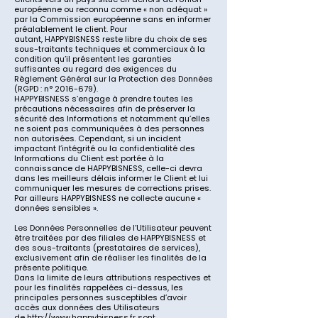
européenne ou reconnu comme « non adéquat »
par la Commission européenne sans en informer
préalablement le client. Pour
autant,
HAPPYBISNESS
reste libre du choix de ses
sous-traitants techniques et commerciaux à la
condition qu’il présentent les garanties
suffisantes au regard des exigences du
Règlement Général sur la Protection des Données
(RGPD : n° 2016-679).
HAPPYBISNESS
s’engage à prendre toutes les
précautions nécessaires afin de préserver la
sécurité des Informations et notamment qu’elles
ne soient pas communiquées à des personnes
non autorisées. Cependant, si un incident
impactant l’intégrité ou la confidentialité des
Informations du Client est portée à la
connaissance de
HAPPYBISNESS
, celle-ci devra
dans les meilleurs délais informer le Client et lui
communiquer les mesures de corrections prises.
Par ailleurs
HAPPYBISNESS
ne collecte aucune «
données sensibles ».
Les Données Personnelles de l’Utilisateur peuvent
être traitées par des filiales de
HAPPYBISNESS
et
des sous-traitants (prestataires de services),
exclusivement afin de réaliser les finalités de la
présente politique.
Dans la limite de leurs attributions respectives et
pour les finalités rappelées ci-dessus, les
principales personnes susceptibles d’avoir
accès aux données des Utilisateurs
de
http://www.happybisness.fr
sont