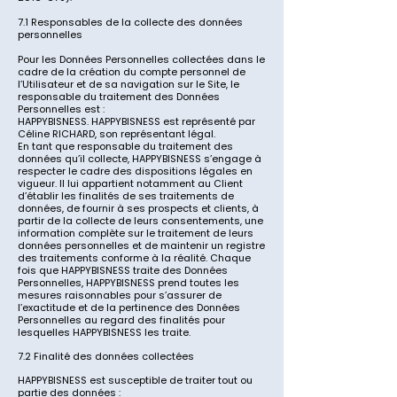
7.1 Responsables de la collecte des données
personnelles
Pour les Données Personnelles collectées dans le
cadre de la création du compte personnel de
l’Utilisateur et de sa navigation sur le Site, le
responsable du traitement des Données
Personnelles est :
HAPPYBISNESS.
HAPPYBISNESS
est représenté par
Céline RICHARD, son représentant légal.
En tant que responsable du traitement des
données qu’il collecte,
HAPPYBISNESS
s’engage à
respecter le cadre des dispositions légales en
vigueur. Il lui appartient notamment au Client
d’établir les finalités de ses traitements de
données, de fournir à ses prospects et clients, à
partir de la collecte de leurs consentements, une
information complète sur le traitement de leurs
données personnelles et de maintenir un registre
des traitements conforme à la réalité. Chaque
fois que
HAPPYBISNESS
traite des Données
Personnelles,
HAPPYBISNESS
prend toutes les
mesures raisonnables pour s’assurer de
l’exactitude et de la pertinence des Données
Personnelles au regard des finalités pour
lesquelles
HAPPYBISNESS
les traite.
7.2 Finalité des données collectées
HAPPYBISNESS
est susceptible de traiter tout ou
partie des données :