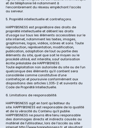
et de téléphonie lié notamment à
l’encombrement du réseau empêchant l’accès
au serveur.
5. Propriété intellectuelle et contrefaçons.
HAPPYBISNESS
est propriétaire des droits de
propriété intellectuelle et détient les droits
d’usage sur tous les éléments accessibles sur le
site internet, notamment les textes, images,
graphismes, logos, vidéos, icônes et sons. Toute
reproduction, représentation, modification,
publication, adaptation de tout ou partie des
éléments du site, quel que soit le moyen ou le
procédé utilisé, est interdite, sauf autorisation
écrite préalable de
HAPPYBISNESS
.
Toute exploitation non autorisée du site ou de l’un
quelconque des éléments qu’il contient sera
considérée comme constitutive d’une
contrefaçon et poursuivie conformément aux
dispositions des articles L.335-2 et suivants du
Code de Propriété Intellectuelle.
6. Limitations de responsabilité.
HAPPYBISNESS agit en tant qu’éditeur du
site.
HAPPYBISNESS
est responsable de la qualité
et de la véracité du Contenu qu’il publie.
HAPPYBISNESS
ne pourra être tenu responsable
des dommages directs et indirects causés au
matériel de l’utilisateur, lors de l’accès au site
internet
http://www.happybisness.fr
, et résultant