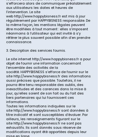
s’efforcera alors de communiquer préalablement
aux utilisateurs les dates et heures de
l’intervention. Le site
web
http://www.happybisness.fr
est mis à jour
régulièrement par
HAPPYBISNESS
responsable. De
la même façon, les mentions légales peuvent
être modifiées à tout moment : elles s’imposent
néanmoins à l’utilisateur qui est invité à s’y
référer le plus souvent possible afin d’en prendre
connaissance.
3. Description des services fournis.
Le site internet
http://www.happybisness.fr
a pour
objet de fournir une information concernant
l’ensemble des activités de la
société.
HAPPYBISNESS
s’efforce de fournir sur le
site
http://www.happybisness.fr
des informations
aussi précises que possible. Toutefois, il ne
pourra être tenu responsable des oublis, des
inexactitudes et des carences dans la mise à
jour, qu’elles soient de son fait ou du fait des
tiers partenaires qui lui fournissent ces
informations.
Toutes les informations indiquées sur le
site
http://www.happybisness.fr
sont données à
titre indicatif et sont susceptibles d’évoluer. Par
ailleurs, les renseignements figurant sur le
site
http://www.happybisness.fr
ne sont pas
exhaustifs. Ils sont donnés sous réserve de
modifications ayant été apportées depuis leur
mise en ligne.