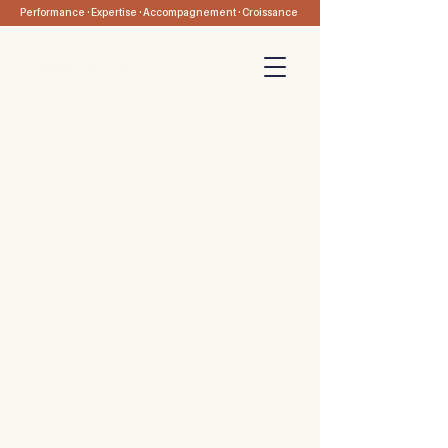
Performance · Expertise · Accompagnement · Croissance
05 47 74 14 07
-
Nous contacter
Prendre rendez-vous