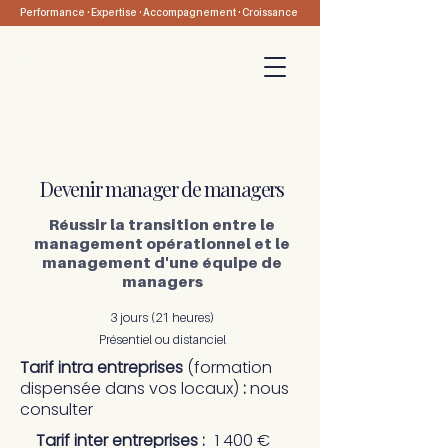
Performance · Expertise · Accompagnement · Croissance
05 47 74 14 07
-
Nous contacter
Prendre rendez-vous
Devenir manager de managers
Réussir la transition entre le
management opérationnel et le
management d'une équipe de
managers
3 jours (21 heures)
Présentiel ou distanciel
Tarif intra entreprises
(formation
dispensée dans vos locaux)
:
nous
consulter
Tarif inter entreprises :
1 400 €