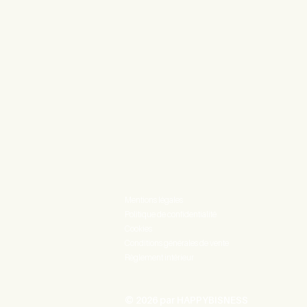
Mentions légales
Politique de confidentialité
Cookies
Conditions générales de vente
Règlement intérieur
© 2026 par HAPPYBISNESS