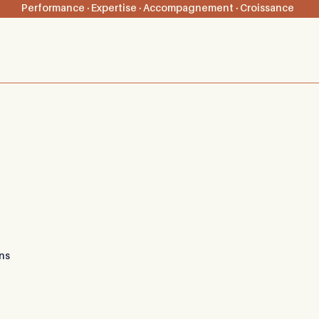
Performance · Expertise · Accompagnement · Croissance
 pro
Méthode 4Colors
Blog
ns