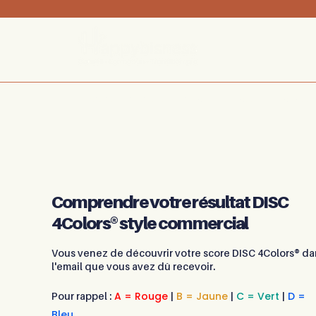
Développement commercial
Formation
Transition
Comprendre votre résultat DISC
4Colors® style commercial
Vous venez de découvrir votre score DISC 4Colors® da
l'email que vous avez dû recevoir.
A = Rouge
|
B = Jaune
|
C = Vert
|
D =
Pour rappel :
Bleu