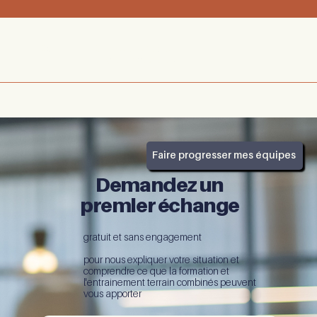
05 47 74 14 07
-
Nous contacter
Prendre rendez-vous
Faire progresser mes équipes
Demandez un
premier échange
gratuit et sans engagement
pour nous expliquer votre situation et
comprendre ce que la formation et
l'entrainement terrain combinés peuvent
vous apporter