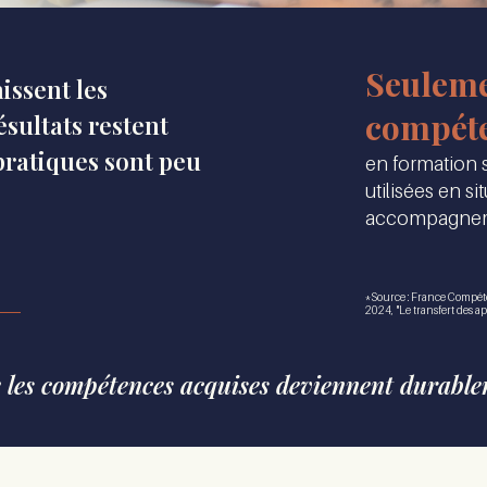
Seuleme
issent les
compéte
sultats restent
 pratiques sont peu
en formation s
utilisées en si
accompagnem
*Source : France Compét
2024, "Le transfert des ap
 les compétences acquises deviennent durable