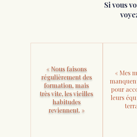
Si vous v
voye
« Nous faisons
« Mes 
régulièrement des
manquent
formation, mais
pour ac
très vite, les vieilles
leurs équ
habitudes
terr
reviennent. »