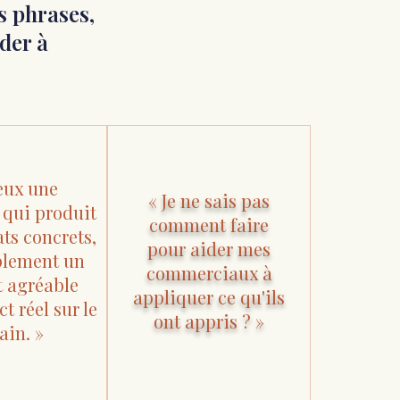
s phrases,
der à
veux une
« Je ne sais pas
 qui produit
comment faire
ats concrets,
pour aider mes
plement un
commerciaux à
 agréable
appliquer ce qu'ils
t réel sur le
ont appris ? »
ain. »