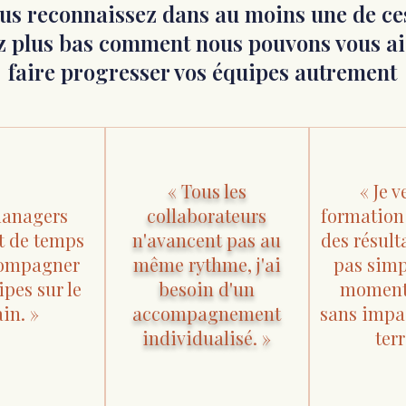
ous reconnaissez
dans au moins une de ce
z plus bas comment nous pouvons vous ai
faire progresser vos équipes autrement
« Tous les
« Je 
managers
collaborateurs
formation
 de temps
n'avancent pas au
des résult
compagner
même rythme, j'ai
pas sim
ipes sur le
besoin d'un
moment
ain. »
accompagnement
sans impac
individualisé. »
terr