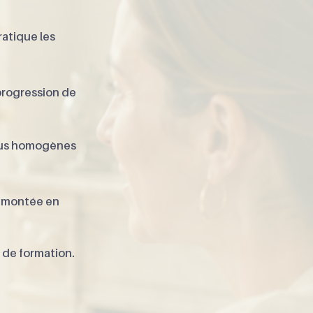
ratique les
progression de
lus homogènes
la montée en
 de formation.​