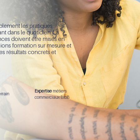
lement les pratiques
nt dans le quotidien. La
ences doivent être mises en
cions formation sur mesure et
 résultats concrets et
Expertise
métiers
errain
commerciaux BtoB