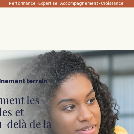
Performance · Expertise · Accompagnement · Croissance
 pro
Méthode 4Colors
Blog
înement terrain
ement les
es et
-delà de la