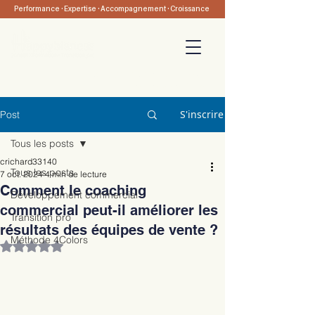
Performance · Expertise · Accompagnement · Croissance
05 47 74 14 07
-
Nous contacter
Prendre rendez-vous
S'inscrire
Post
Tous les posts
crichard33140
Tous les posts
7 oct. 2024
4 min de lecture
Comment le coaching
Développement commercial
commercial peut-il améliorer les
Transition pro
résultats des équipes de vente ?
Méthode 4Colors
Noté NaN étoiles sur 5.