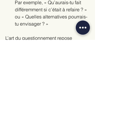
Par exemple, « Qu’aurais-tu fait 
différemment si c’était à refaire ? » 
ou « Quelles alternatives pourrais-
tu envisager ? »
L’art du questionnement repose 
également sur une attitude d’écoute 
active et bienveillante. Il est important 
de laisser le temps au coaché de 
réfléchir à ses réponses et 
d’encourager sa prise de recul plutôt 
que de donner des réponses trop 
rapidement et de faire à la place de.
Ce processus de questionnement est 
un catalyseur pour amener le coaché à 
se responsabiliser dans son 
développement et à adopter des 
comportements proactifs.